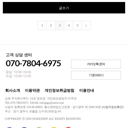
글쓰기
1
2
3
4
5
고객 상담 센터
070-7804-6975
카카오톡 문의
평일: 10:00~18:00
1:1문의하기
주말: 10:00~12:00
회사소개
이용약관
개인정보취급방침
이용안내
상호:주식회사투티 대표:정은경 개인정보담당자:이주연
TEL:070-7804-6975 EMAIL:tuttigagu@naver.com
사업자 등록번호:126-86-08803 통신판매업신고번호 : 경기광주 제 2008-36호
[사업자정보확인]
주소 : 경기 광주시 초월읍 산수로226번길 60
COPYRIGHT ⓒ 2020 MAKESHOP ALL RIGHTS RESERVED.