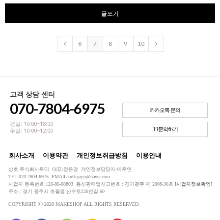
글쓰기
6
7
8
9
10
고객 상담 센터
070-7804-6975
카카오톡 문의
평일: 10:00~18:00
1:1문의하기
주말: 10:00~12:00
회사소개
이용약관
개인정보취급방침
이용안내
상호:주식회사투티 대표:정은경 개인정보담당자:이주연
TEL:070-7804-6975 EMAIL:tuttigagu@naver.com
사업자 등록번호:126-86-08803 통신판매업신고번호 : 경기광주 제 2008-36호
[사업자정보확인]
주소 : 경기 광주시 초월읍 산수로226번길 60
COPYRIGHT ⓒ 2020 MAKESHOP ALL RIGHTS RESERVED.